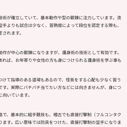
技術が確立していて、基本動作や型の鍛錬に注力しています。流
空手よりも試合は少なく、習熟度によって段位を認定する際も、
定されます。
動作が中心の鍛錬になりますが、護身術の技術として有効です。
あれば、お年寄りや女性の方も身につけられる護身術を学ぶ事も
つけて指導のある道場もあるので、怪我をする心配も少なく習う
です。実際にバチバチ当てたい方などには向きませんが、身につ
に向いています。
略で、基本的に組手競技も、稽古でも直接打撃制（フルコンタク
ります。広い意味では防具をつけた、直接打撃制の空手になりま