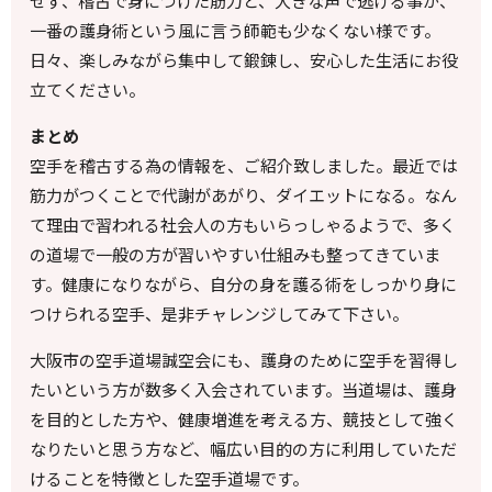
せず、稽古で身につけた筋力と、大きな声で逃げる事が、
一番の護身術という風に言う師範も少なくない様です。
日々、楽しみながら集中して鍛錬し、安心した生活にお役
立てください。
まとめ
空手を稽古する為の情報を、ご紹介致しました。最近では
筋力がつくことで代謝があがり、ダイエットになる。なん
て理由で習われる社会人の方もいらっしゃるようで、多く
の道場で一般の方が習いやすい仕組みも整ってきていま
す。健康になりながら、自分の身を護る術をしっかり身に
つけられる空手、是非チャレンジしてみて下さい。
大阪市の空手道場誠空会にも、護身のために空手を習得し
たいという方が数多く入会されています。当道場は、護身
を目的とした方や、健康増進を考える方、競技として強く
なりたいと思う方など、幅広い目的の方に利用していただ
けることを特徴とした空手道場です。