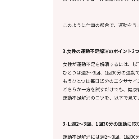
このように仕事の都合で、運動をう
3.
女性の運動不足解消のポイント
2
女性が運動不足を解消するには、以
ひとつは週2～3回、1回30分の運動
もうひとつは毎日15分のエクササイ
どちらか一方を試すだけでも、健康
運動不足解消のコツを、以下で見て
3-1.
週
2
～
3
回、
1
回
30
分の運動に取
運動不足解消には週2～3回、1回3