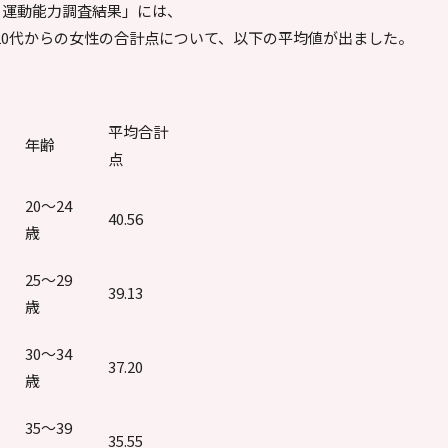
・運動能力調査結果」には、
20代からの女性の合計点について、以下の平均値が出ました。
平均合計
年齢
点
20～24
40.56
歳
25～29
39.13
歳
30～34
37.20
歳
35～39
35.55