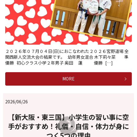
２０２６年０７月０４日(日)におこなわれた２０２６宮野道場 全
関西新人交流大会の結果です。 幼年男女混合 木下莉々菜 準
優勝 初心クラス小学２年男子 奥田 蓮 優勝 […]
MORE
2026/06/26
【新大阪・東三国】小学生の習い事に空
手がおすすめ！礼儀・自信・体力が身に
つく5つの理由