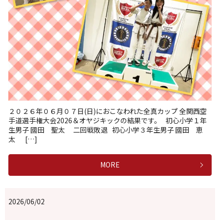
２０２６年０６月０７日(日)におこなわれた全真カップ 全関西空
手道選手権大会2026＆オヤジキックの結果です。 初心小学１年
生男子 國田 聖太 二回戦敗退 初心小学３年生男子 國田 恵
太 […]
MORE
2026/06/02