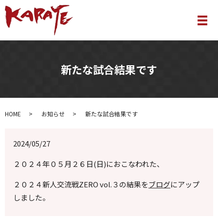
メ
新たな試合結果です
HOME
お知らせ
新たな試合結果です
2024/05/27
２０２４年０５月２６日(日)におこなわれた、
２０２４新人交流戦ZERO vol.３
の結果を
ブログ
にアップ
しました。