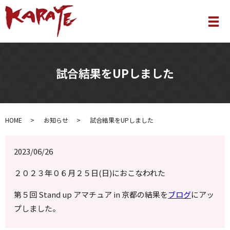
メ
試合結果をUPしました
HOME
お知らせ
試合結果をUPしました
2023/06/26
２０２３年０６月２５日(日)におこなわれた
第５回 Stand up アマチュア in 京都の結果を
ブログ
にアッ
プしました。