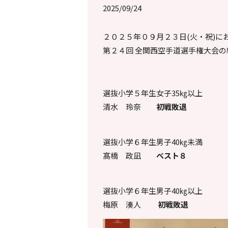
2025/09/24
２０２５年０９月２３日(火・祝)に
第２４回 全関西空手道選手権大会の
選抜小学５年生女子35㎏以上
清水
玲奈
初戦敗退
選抜
小学６年生男子40㎏未満
髙橋 政凪
ベスト８
選抜小学６年生男子40㎏以上
梅原 湊人
初戦敗退