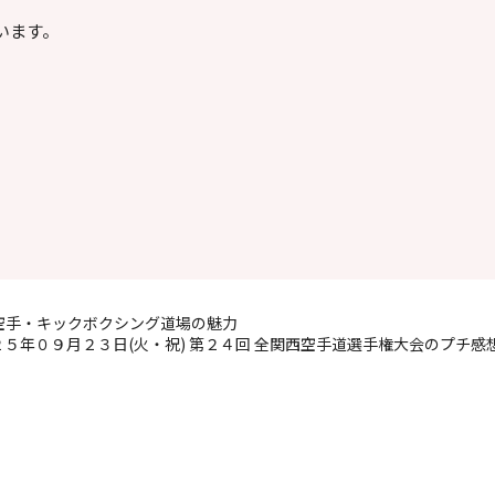
います。
。
空手・キックボクシング道場の魅力
２５年０９月２３日(火・祝) 第２４回 全関西空手道選手権大会のプチ感