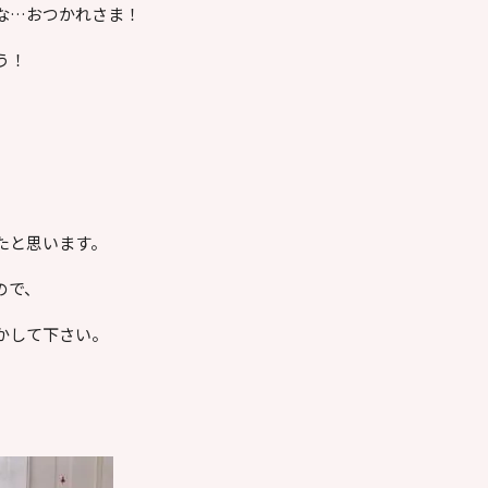
な…おつかれさま！
う！
。
たと思います。
ので、
かして下さい。