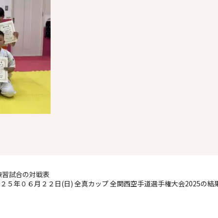
練習試合の対戦表
２５年０６月２２日(日) 全真カップ 全関西空手道選手権大会2025の結