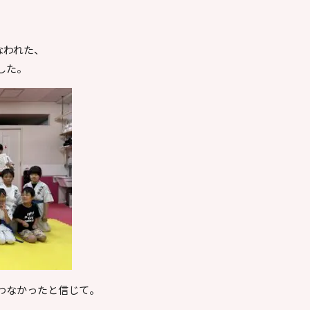
なわれた、
した。
わなかったと信じて。