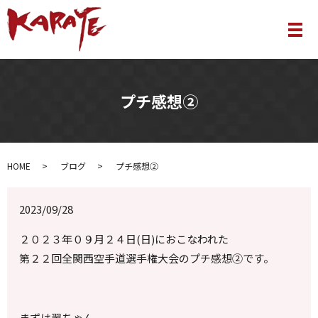
メ
プチ感想②
HOME
ブログ
プチ感想②
2023/09/28
２０２３年０９月２４日(日)におこなわれた
第２２回全関西空手道選手権大会のプチ感想②です。
まずは翠ちゃん。