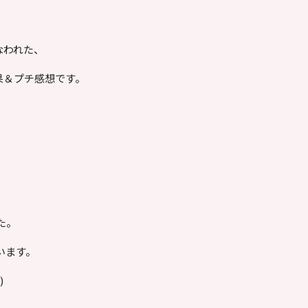
なわれた、
結果＆プチ感想です。
た。
います。
)