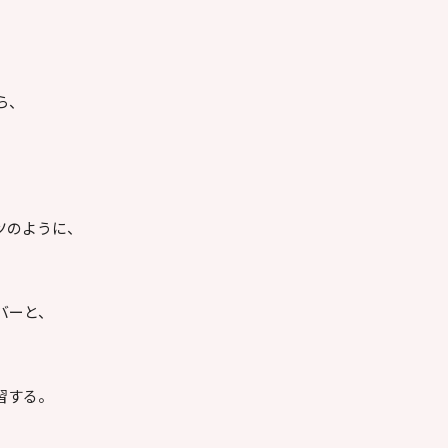
。
ら、
ツのように、
バーと、
習する。