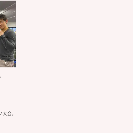
。
。
い大会。